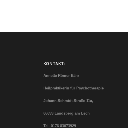
KONTAKT:
Annette Römer-Bähr
Heilpraktikerin für Psychotherapie
Johann-Schmidt-Straße
11a,
86899 Landsberg am Lech
Tel. 0176 83073929