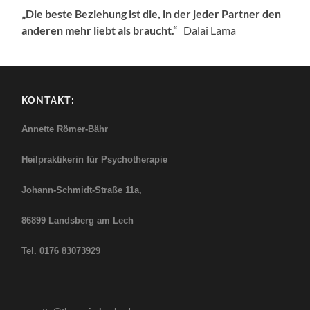
„Die beste Beziehung ist die, in der jeder Partner den
anderen mehr liebt als braucht.“
Dalai Lama
KONTAKT:
Annette Römer-Bähr
Heilpraktikerin für Psychotherapie
Johann-Schmidt-Straße
11a,
86899 Landsberg am Lech
Tel. 0176 83073929