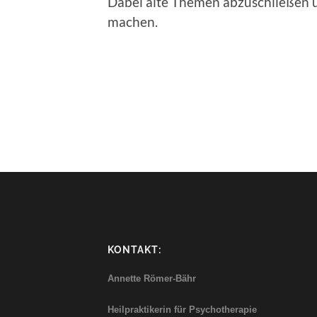
Dabei alte Themen abzuschließen u
machen.
KONTAKT:
Annette Römer-Bähr
Heilpraktikerin für Psychotherapie