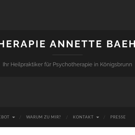
HERAPIE ANNETTE BAE
Ihr Heilpraktiker für Psychotherapie in Königsbrunn
EBOT
WARUM ZU MIR?
KONTAKT
PRESSE