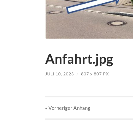
Anfahrt.jpg
JULI 10, 2023
/
807
x
807 PX
« Vorheriger
Anhang