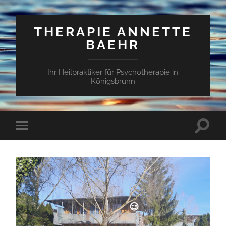
THERAPIE ANNETTE
BAEHR
Ihr Heilpraktiker für Psychotherapie in
Königsbrunn
Suchfe
Mobile-
ein-/a
Menü
ein-/ausblenden