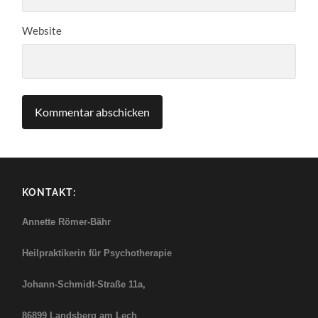
Website
KONTAKT:
Annette Römer-Bähr
Heilpraktikerin für Psychotherapie
Johann-Schmidt-Straße
11a,
86899 Landsberg am Lech